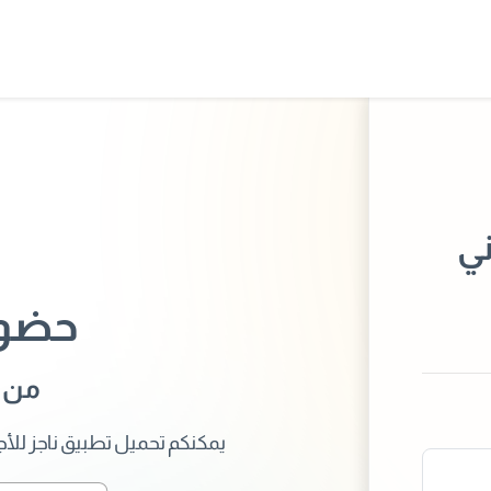
ني
حضور
من ت
يمكنكم تحميل تطبيق ناجز للأج